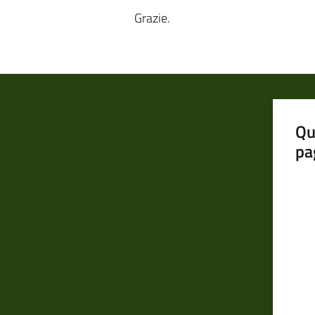
Grazie.
Qu
pa
Valut