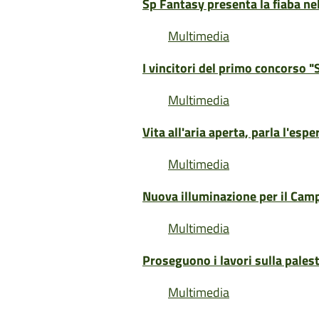
Sp Fantasy presenta la fiaba n
Multimedia
I vincitori del primo concorso "
Multimedia
Vita all'aria aperta, parla l'espe
Multimedia
Nuova illuminazione per il Cam
Multimedia
Proseguono i lavori sulla palest
Multimedia