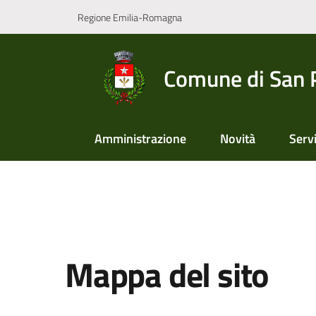
Vai al contenuto
Vai alla navigazione
Vai al footer
Regione Emilia-Romagna
Comune di San 
Amministrazione
Novità
Servi
Mappa del sito