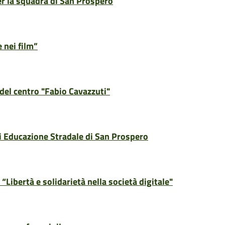
er la squadra di San Prospero
 nei film”
o del centro "Fabio Cavazzuti"
 di Educazione Stradale di San Prospero
i “Libertà e solidarietà nella società digitale"