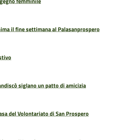
ingegno femminile
ima il fine settimana al Palasanprospero
stivo
ndiscò siglano un patto di amicizia
Casa del Volontariato di San Prospero