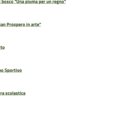
el bosco "Una piuma per un regno"
San Prospero in arte"
rto
po Sportivo
ra scolastica