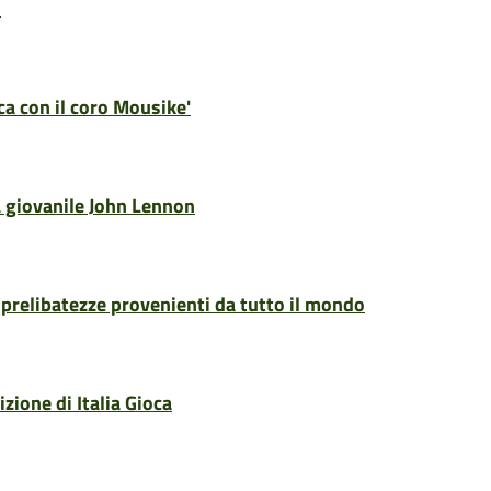
2
a con il coro Mousike'
a giovanile John Lennon
prelibatezze provenienti da tutto il mondo
zione di Italia Gioca