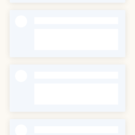
-
-
-