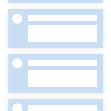
-
-
-