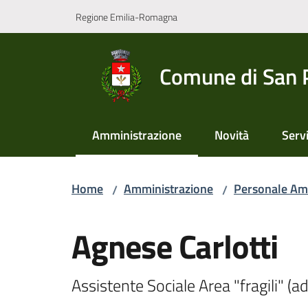
Vai al contenuto
Vai alla navigazione
Vai al footer
Regione Emilia-Romagna
Comune di San 
Amministrazione
Novità
Servi
Menu selezionato
Home
Amministrazione
Personale Am
/
/
Salta al contenuto
Agnese Carlotti
Assistente Sociale Area "fragili" (ad