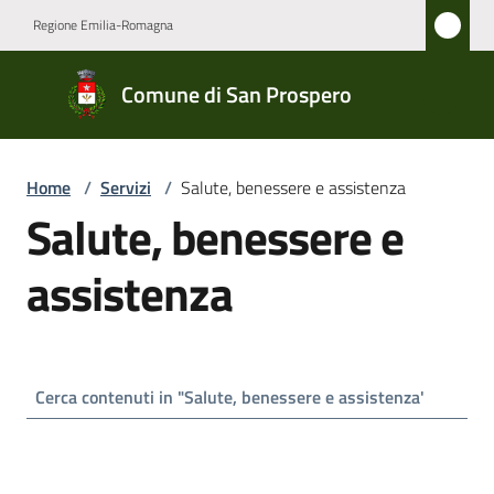
Vai al contenuto
Vai alla navigazione
Vai al footer
Regione Emilia-Romagna
Comune
Comune di San Prospero
di San
Prospero
Home
/
Servizi
/
Salute, benessere e assistenza
Salute, benessere e
Amministrazione
assistenza
Novità
Servizi
Menu selezionato
Vivere
San
Prospero