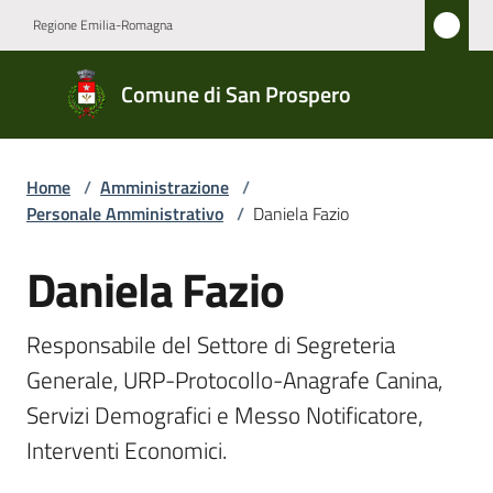
Vai al contenuto
Vai alla navigazione
Vai al footer
Regione Emilia-Romagna
Comune
Comune di San Prospero
di San
Prospero
Home
/
Amministrazione
/
Personale Amministrativo
/
Daniela Fazio
Amministrazione
Menu selezionato
Daniela Fazio
Salta al contenuto
Novità
Responsabile del Settore di Segreteria 
Servizi
Generale, URP-Protocollo-Anagrafe Canina, 
Servizi Demografici e Messo Notificatore, 
Vivere
San
Interventi Economici.
Prospero