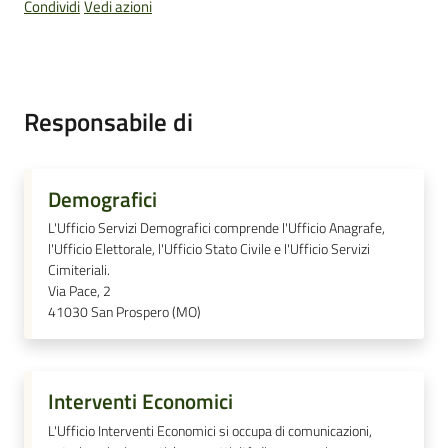
Condividi
Vedi azioni
Pubblicazioni
Responsabile di
e
video
Demografici
Sportello
L'Ufficio Servizi Demografici comprende l'Ufficio Anagrafe,
telematico
l'Ufficio Elettorale, l'Ufficio Stato Civile e l'Ufficio Servizi
SUE
Cimiteriali.
Via Pace, 2
Tutti
41030
San Prospero (MO)
gli
argomenti...
Interventi Economici
L'Ufficio Interventi Economici si occupa di comunicazioni,
Seguici