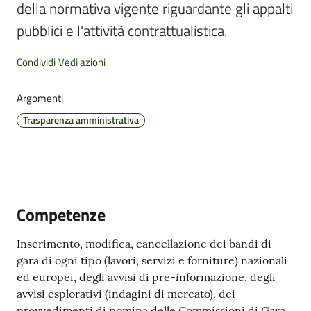
della normativa vigente riguardante gli appalti 
pubblici e l'attività contrattualistica.
Condividi
Vedi azioni
Pubblicazioni
e
Argomenti
video
Trasparenza amministrativa
Sportello
telematico
SUE
Competenze
Tutti
gli
Inserimento, modifica, cancellazione dei bandi di
argomenti...
gara di ogni tipo (lavori, servizi e forniture) nazionali
ed europei, degli avvisi di pre-informazione, degli
avvisi esplorativi (indagini di mercato), dei
Seguici
provvedimenti di nomina delle Commissioni di Gara,