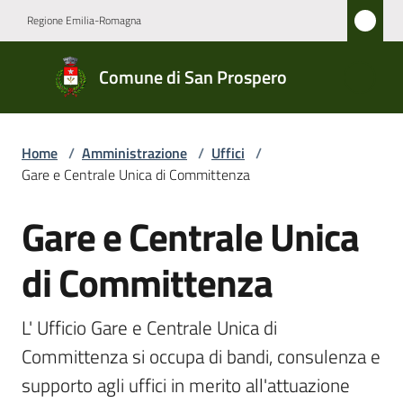
Vai al contenuto
Vai alla navigazione
Vai al footer
Regione Emilia-Romagna
Comune
Comune di San Prospero
di San
Prospero
Home
/
Amministrazione
/
Uffici
/
Gare e Centrale Unica di Committenza
Amministrazione
Menu selezionato
Gare e Centrale Unica
Salta al contenuto
Novità
di Committenza
Servizi
L' Ufficio Gare e Centrale Unica di 
Vivere
Committenza si occupa di bandi, consulenza e 
San
supporto agli uffici in merito all'attuazione 
Prospero