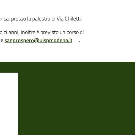
a, presso la palestra di Via Chiletti.
ici anni, inoltre è previsto un corso di
re
sanprospero@uispmodena.it
.