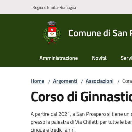
Vai al contenuto
Vai alla navigazione
Vai al footer
Regione Emilia-Romagna
Comune di San 
Amministrazione
Novità
Servi
Home
Argomenti
Associazioni
Cors
/
/
/
Corso di Ginnasti
A partire dal 2021, a San Prospero si tiene un 
presso la palestra di Via Chiletti per tutte le b
cinque e tredici anni.