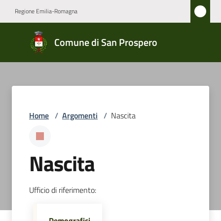
Vai al contenuto
Vai alla navigazione
Vai al footer
Regione Emilia-Romagna
Comune
Comune di San Prospero
di San
Prospero
Amministrazione
Home
/
Argomenti
/
Nascita
Novità
Nascita
Servizi
Vivere
Ufficio di riferimento:
San
Prospero
Demografici