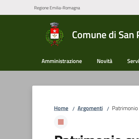
Vai al contenuto
Vai alla navigazione
Vai al footer
Regione Emilia-Romagna
Comune di San 
Amministrazione
Novità
Servi
Home
Argomenti
Patrimonio 
/
/