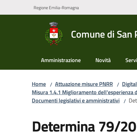
Vai al contenuto
Vai alla navigazione
Vai al footer
Regione Emilia-Romagna
Comune di San 
Amministrazione
Novità
Servi
Home
Attuazione misure PNRR
Digita
/
/
Misura 1.4.1 Miglioramento dell'esperienza d'us
Documenti legislativi e amministrativi
Det
/
Salta al contenuto
Determina 79/2