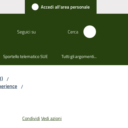
Accedi all'area personale
Seguici su
Cerca
Sportello telematico SUE
Tutti gli argomenti...
1)
/
xperience
/
Condividi
Vedi azioni