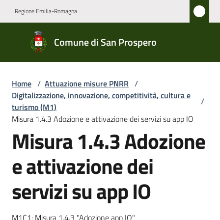
Vai al contenuto
Vai alla navigazione
Vai al footer
Regione Emilia-Romagna
Comune
Comune di San Prospero
di San
Prospero
Home
/
Attuazione misure PNRR
/
Digitalizzazione, innovazione, competitività, cultura e
/
Amministrazione
turismo (M1)
Misura 1.4.3 Adozione e attivazione dei servizi su app IO
Misura 1.4.3 Adozione
Novità
e attivazione dei
Servizi
servizi su app IO
Vivere
San
Prospero
M1C1: Misura 1.4.3 "Adozione app IO"