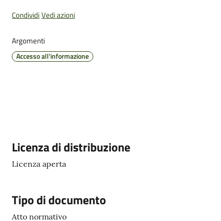
Condividi
Vedi azioni
Argomenti
Pubblicazioni
Accesso all'informazione
e
video
Sportello
telematico
SUE
Descrizione
Licenza di distribuzione
Tutti
gli
Licenza aperta
argomenti...
Tipo di documento
Atto normativo
Seguici