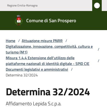
Vai al contenuto
Vai alla navigazione
Vai al footer
Regione Emilia-Romagna
Comune
Comune di San Prospero
di San
Prospero
Home
/
Attuazione misure PNRR
/
Digitalizzazione, innovazione, competitività, cultura e
/
Amministrazione
turismo (M1)
Misura 1.4.4 Estensione dell'utilizzo delle
/
piattaforme nazionali di identità digitale - SPID CIE
Novità
Documenti legislativi e amministrativi
/
Determina 32/2024
Servizi
Determina 32/2024
Salta al contenuto
Vivere
San
Prospero
Affidamento Lepida S.c.p.a.