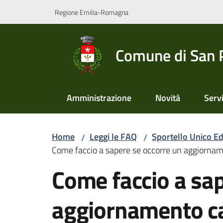
Vai al contenuto
Vai alla navigazione
Vai al footer
Regione Emilia-Romagna
Comune di San 
Amministrazione
Novità
Servi
Home
Leggi le FAQ
Sportello Unico Edi
/
/
Come faccio a sapere se occorre un aggiornamen
Salta al contenuto
Come faccio a sap
aggiornamento cat