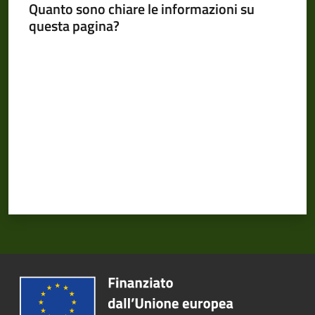
Quanto sono chiare le informazioni su
questa pagina?
Valuta da 1 a 5 stelle
Pubblicazioni
e
video
Sportello
telematico
SUE
Tutti
gli
argomenti...
Seguici