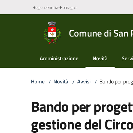
Vai al contenuto
Vai alla navigazione
Vai al footer
Regione Emilia-Romagna
Comune di San 
Amministrazione
Novità
Servi
Menu selezionato
Home
Novità
Avvisi
Bando per proge
/
/
/
Salta al contenuto
Bando per progetti
gestione del Circo