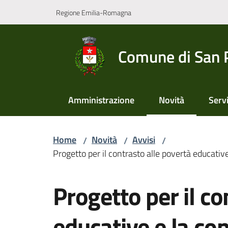
Vai al contenuto
Vai alla navigazione
Vai al footer
Regione Emilia-Romagna
Comune di San 
Amministrazione
Novità
Servi
Menu selezionato
Home
Novità
Avvisi
/
/
/
Progetto per il contrasto alle povertà educative
Salta al contenuto
Progetto per il co
educative e la con