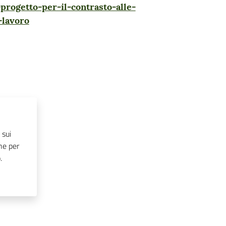
progetto-per-il-contrasto-alle-
-lavoro
 sui
one per
.