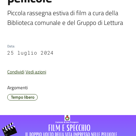
Piccola rassegna estiva di film a cura della 
Biblioteca comunale e del Gruppo di Lettura
Pubblicazioni
e
video
Data
:
25 luglio 2024
Sportello
telematico
Condividi
Vedi azioni
SUE
Argomenti
Tutti
Tempo libero
gli
argomenti...
Seguici