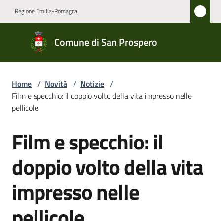
Vai al contenuto
Vai alla navigazione
Vai al footer
Regione Emilia-Romagna
Comune
Comune di San Prospero
di San
Prospero
Home
/
Novità
/
Notizie
/
Film e specchio: il doppio volto della vita impresso nelle
Amministrazione
pellicole
Film e specchio: il
Novità
Salta al contenuto
Menu selezionato
doppio volto della vita
Servizi
impresso nelle
Vivere
San
pellicole
Prospero