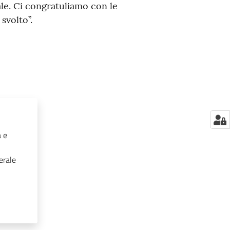
e. Ci congratuliamo con le
svolto”.
a e
erale