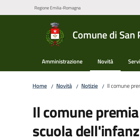
Vai al contenuto
Vai alla navigazione
Vai al footer
Regione Emilia-Romagna
Comune di San 
Amministrazione
Novità
Servi
Menu selezionato
Home
Novità
Notizie
Il comune prem
/
/
/
Salta al contenuto
Il comune premia 
scuola dell'infanz