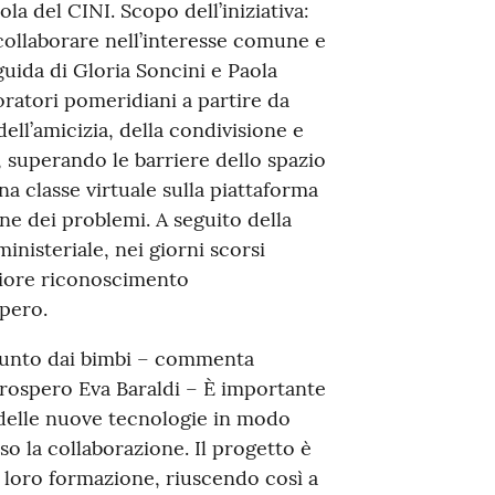
la del CINI. Scopo dell’iniziativa:
 collaborare nell’interesse comune e
 guida di Gloria Soncini e Paola
oratori pomeridiani a partire da
ell’amicizia, della condivisione e
 superando le barriere dello spazio
a classe virtuale sulla piattaforma
ne dei problemi. A seguito della
inisteriale, nei giorni scorsi
riore riconoscimento
pero.
giunto dai bimbi – commenta
Prospero Eva Baraldi – È importante
i delle nuove tecnologie in modo
so la collaborazione. Il progetto è
a loro formazione, riuscendo così a