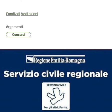
Condividi
Vedi azioni
Pubblicazioni
Argomenti
e
Concorsi
video
Sportello
telematico
SUE
Tutti
gli
argomenti...
Seguici