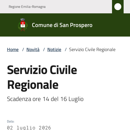
Vai al contenuto
Vai alla navigazione
Vai al footer
Regione Emilia-Romagna
Comune
Comune di San Prospero
di San
Prospero
Home
/
Novità
/
Notizie
/
Servizio Civile Regionale
Amministrazione
Servizio Civile
Salta al contenuto
Regionale
Novità
Menu selezionato
Servizi
Scadenza ore 14 del 16 Luglio 
Menu selezionato
Vivere
San
Data
:
Prospero
02 luglio 2026