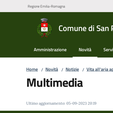
Vai al contenuto
Vai alla navigazione
Vai al footer
Regione Emilia-Romagna
Comune di San 
Amministrazione
Novità
Servi
Menu selezionato
Home
Novità
Notizie
Vita all'aria 
/
/
/
Multimedia
Ultimo aggiornamento
:
05-09-2023 20:19