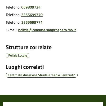
Telefono
:
059809724
Telefono
:
3355699770
Telefono
:
3355699771
Pubblicazioni
E-mail
:
polizia@comune.sanprospero.mo.it
e
video
Strutture correlate
Sportello
telematico
Polizia Locale
SUE
Luoghi correlati
Tutti
Centro di Educazione Stradale "Fabio Cavazzuti"
gli
argomenti...
Seguici