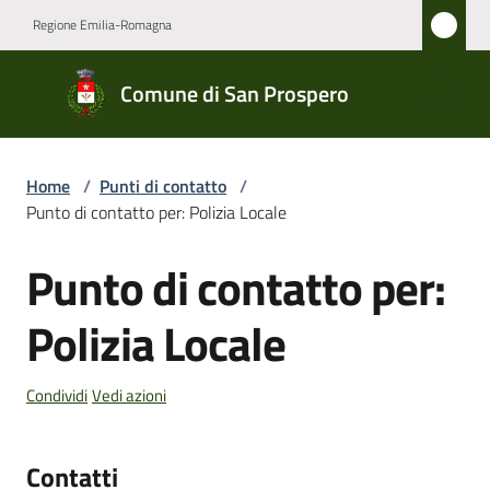
Vai al contenuto
Vai alla navigazione
Vai al footer
Regione Emilia-Romagna
Comune
Comune di San Prospero
di San
Prospero
Home
/
Punti di contatto
/
Punto di contatto per: Polizia Locale
Amministrazione
Punto di contatto per:
Salta al contenuto
Novità
Polizia Locale
Servizi
Condividi
Vedi azioni
Vivere
San
Prospero
Contatti