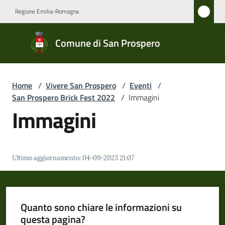
Vai al contenuto
Vai alla navigazione
Vai al footer
Regione Emilia-Romagna
Comune
Comune di San Prospero
di San
Prospero
Home
/
Vivere San Prospero
/
Eventi
/
San Prospero Brick Fest 2022
/
Immagini
Amministrazione
Immagini
Novità
Ultimo aggiornamento
:
04-09-2023 21:07
Servizi
Vivere
San
Quanto sono chiare le informazioni su
Prospero
questa pagina?