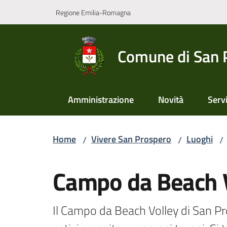
Vai al contenuto
Vai alla navigazione
Vai al footer
Regione Emilia-Romagna
Comune di San 
Amministrazione
Novità
Servi
Home
Vivere San Prospero
Luoghi
/
/
/
Salta al contenuto
Campo da Beach 
Il Campo da Beach Volley di San Pr