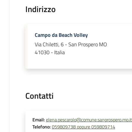
Indirizzo
Campo da Beach Volley
Via Chiletti, 6 - San Prospero MO
41030 - Italia
Contatti
Email
:
elena.pescarolo@comune.sanprospero.mo.it
Telefono
:
059809738 oppure 059809714