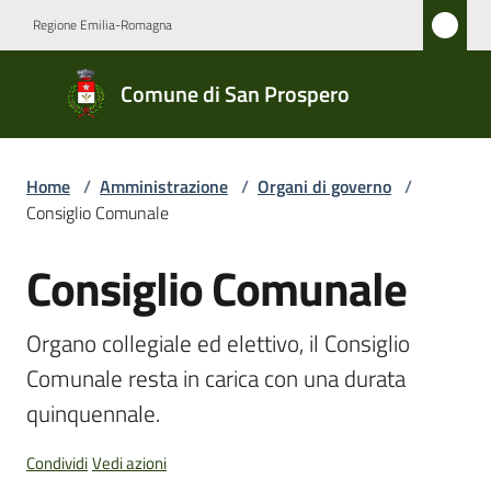
Vai al contenuto
Vai alla navigazione
Vai al footer
Regione Emilia-Romagna
Comune
Comune di San Prospero
di San
Prospero
Home
/
Amministrazione
/
Organi di governo
/
Consiglio Comunale
Amministrazione
Menu selezionato
Consiglio Comunale
Salta al contenuto
Novità
Organo collegiale ed elettivo, il Consiglio 
Servizi
Comunale resta in carica con una durata 
quinquennale.
Vivere
San
Condividi
Vedi azioni
Prospero