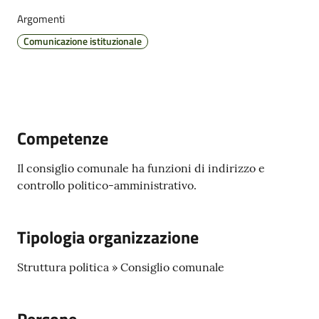
Argomenti
Comunicazione istituzionale
Pubblicazioni
e
video
Competenze
Sportello
telematico
Il consiglio comunale ha funzioni di indirizzo e
SUE
controllo politico-amministrativo.
Tutti
Tipologia organizzazione
gli
argomenti...
Struttura politica » Consiglio comunale
Seguici