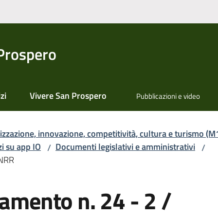
Prospero
zi
Vivere San Prospero
Pubblicazioni e video
lizzazione, innovazione, competitività, cultura e turismo (M
zi su app IO
Documenti legislativi e amministrativi
/
/
PNRR
iamento n. 24 - 2 /