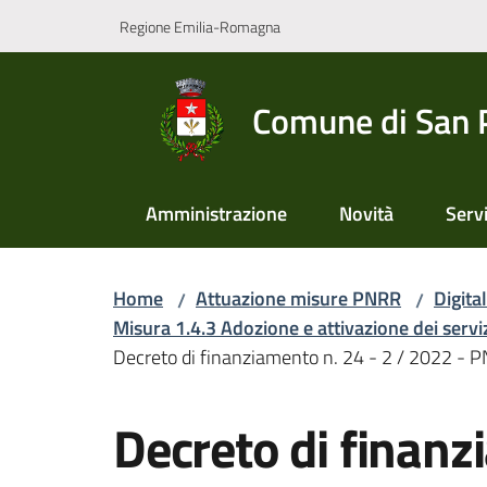
Vai al contenuto
Vai alla navigazione
Vai al footer
Regione Emilia-Romagna
Comune di San 
Amministrazione
Novità
Servi
Home
Attuazione misure PNRR
Digita
/
/
Misura 1.4.3 Adozione e attivazione dei servi
Decreto di finanziamento n. 24 - 2 / 2022 - 
Salta al contenuto
Decreto di finanz