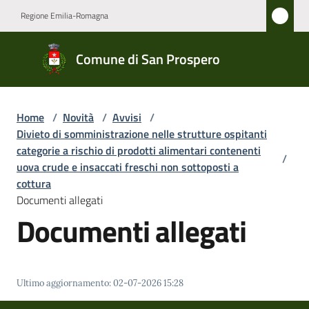
Vai al contenuto
Vai alla navigazione
Vai al footer
Regione Emilia-Romagna
Comune
Comune di San Prospero
di San
Prospero
Home
/
Novità
/
Avvisi
/
Divieto di somministrazione nelle strutture ospitanti
Amministrazione
categorie a rischio di prodotti alimentari contenenti
/
uova crude e insaccati freschi non sottoposti a
cottura
Novità
Documenti allegati
Menu selezionato
Documenti allegati
Servizi
Vivere
San
Ultimo aggiornamento
:
02-07-2026 15:28
Prospero