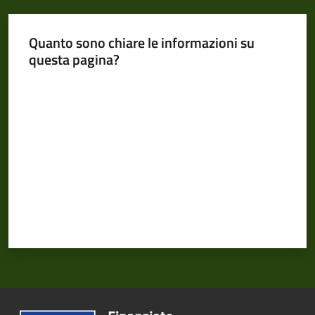
Quanto sono chiare le informazioni su
questa pagina?
Pubblicazioni
Valuta da 1 a 5 stelle
e
video
Sportello
telematico
SUE
Tutti
gli
argomenti...
Seguici