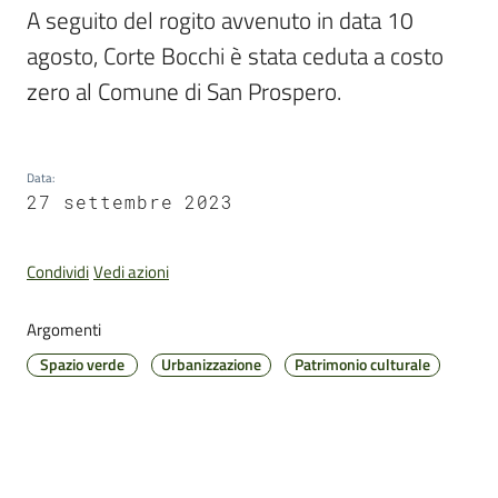
A seguito del rogito avvenuto in data 10 
agosto, Corte Bocchi è stata ceduta a costo 
zero al Comune di San Prospero.
Pubblicazioni
e
video
Data
:
27 settembre 2023
Sportello
telematico
Condividi
Vedi azioni
SUE
Argomenti
Tutti
Spazio verde
Urbanizzazione
Patrimonio culturale
gli
argomenti...
Seguici