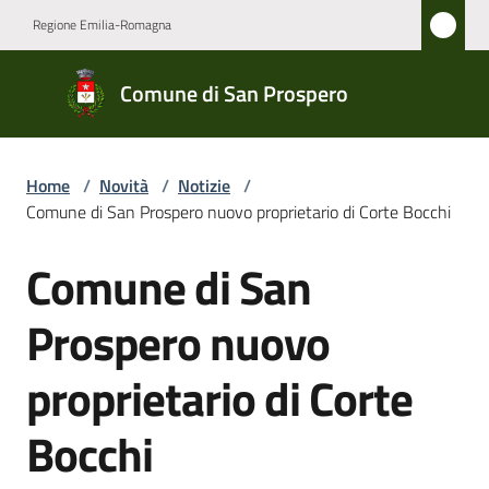
Vai al contenuto
Vai alla navigazione
Vai al footer
Regione Emilia-Romagna
Comune
Comune di San Prospero
di San
Prospero
Home
/
Novità
/
Notizie
/
Comune di San Prospero nuovo proprietario di Corte Bocchi
Amministrazione
Comune di San
Salta al contenuto
Novità
Menu selezionato
Prospero nuovo
Servizi
proprietario di Corte
Vivere
Bocchi
San
Prospero