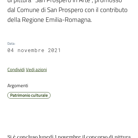
dal Comune di San Prospero con il contributo 
della Regione Emilia-Romagna.
Pubblicazioni
e
Data
:
video
04 novembre 2021
Sportello
Condividi
Vedi azioni
telematico
SUE
Argomenti
Tutti
Patrimonio culturale
gli
argomenti...
Contenuto
Seguici
Si è concluso lunedì 1 novembre il concorso di pittura