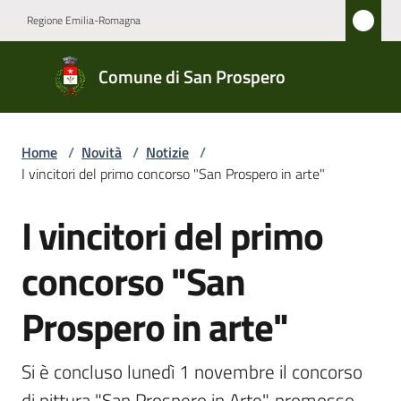
Vai al contenuto
Vai alla navigazione
Vai al footer
Regione Emilia-Romagna
Comune
Comune di San Prospero
di San
Prospero
Home
/
Novità
/
Notizie
/
I vincitori del primo concorso "San Prospero in arte"
Amministrazione
I vincitori del primo
Salta al contenuto
Novità
Menu selezionato
concorso "San
Servizi
Prospero in arte"
Vivere
San
Si è concluso lunedì 1 novembre il concorso 
Prospero
di pittura "San Prospero in Arte", promosso 