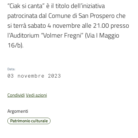
“Ciak si canta” è il titolo dell’iniziativa 
patrocinata dal Comune di San Prospero che 
si terrà sabato 4 novembre alle 21.00 presso 
Pubblicazioni
l’Auditorium “Volmer Fregni” (Via I Maggio 
e
16/b).
video
Sportello
Data
:
telematico
03 novembre 2023
SUE
Tutti
Condividi
Vedi azioni
gli
argomenti...
Argomenti
Patrimonio culturale
Seguici