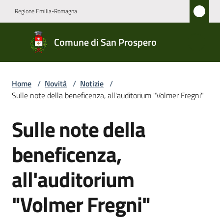
Vai al contenuto
Vai alla navigazione
Vai al footer
Regione Emilia-Romagna
Comune
Comune di San Prospero
di San
Prospero
Home
/
Novità
/
Notizie
/
Sulle note della beneficenza, all'auditorium "Volmer Fregni"
Amministrazione
Sulle note della
Salta al contenuto
Novità
Menu selezionato
beneficenza,
Servizi
all'auditorium
Vivere
"Volmer Fregni"
San
Prospero