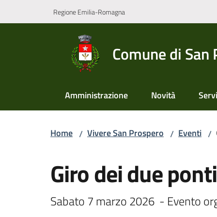
Vai al contenuto
Vai alla navigazione
Vai al footer
Regione Emilia-Romagna
Comune di San 
Amministrazione
Novità
Servi
Home
Vivere San Prospero
Eventi
/
/
/
Salta al contenuto
Giro dei due ponti
Sabato 7 marzo 2026  - Evento org