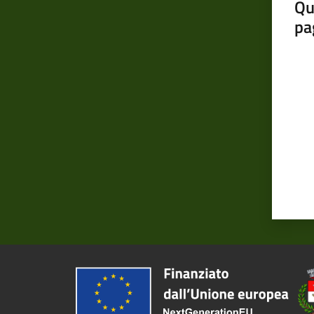
Qu
pa
Valut