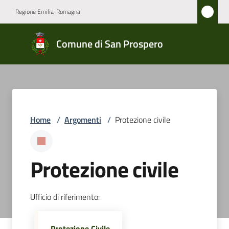
Vai al contenuto
Vai alla navigazione
Vai al footer
Regione Emilia-Romagna
Comune
Comune di San Prospero
di San
Prospero
Amministrazione
Home
/
Argomenti
/
Protezione civile
Novità
Protezione civile
Servizi
Vivere
Ufficio di riferimento:
San
Prospero
Protezione Civile